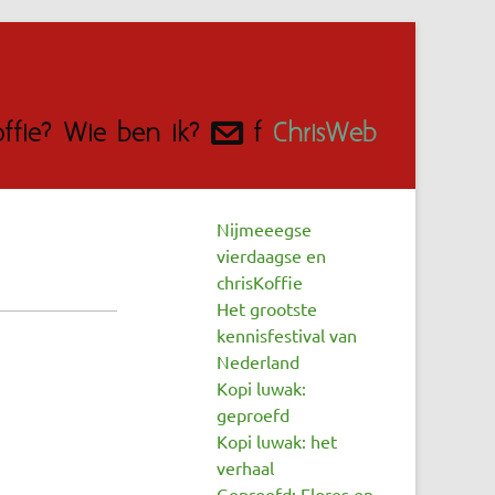
fie?
Wie ben ik?
@
f
ChrisWeb
Nijmeeegse
vierdaagse en
chrisKoffie
Het grootste
kennisfestival van
Nederland
Kopi luwak:
geproefd
Kopi luwak: het
verhaal
Geproefd: Flores en