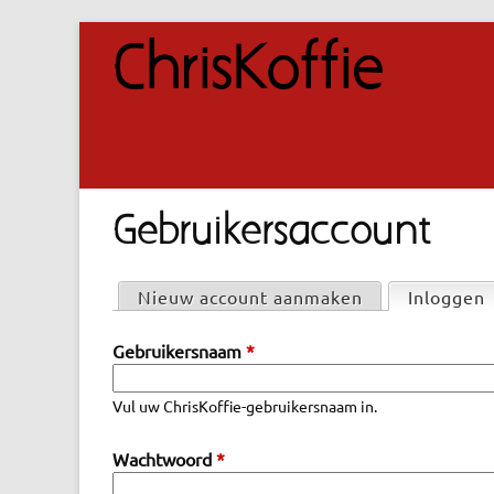
ChrisKoffie
Gebruikersaccount
P
Nieuw account aanmaken
Inloggen
(
r
Gebruikersnaam
*
i
m
Vul uw ChrisKoffie-gebruikersnaam in.
a
i
Wachtwoord
*