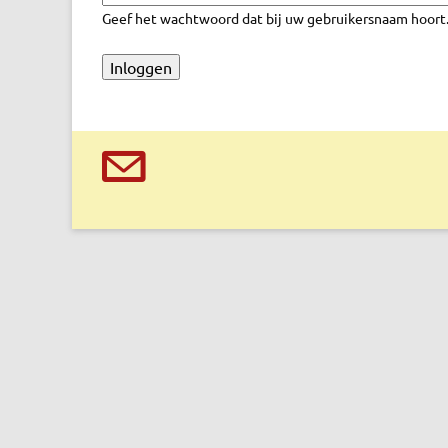
r
Geef het wachtwoord dat bij uw gebruikersnaam hoort
e
t
a
b
s
@