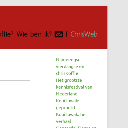
fie?
Wie ben ik?
@
f
ChrisWeb
Nijmeeegse
vierdaagse en
chrisKoffie
Het grootste
kennisfestival van
Nederland
Kopi luwak:
geproefd
Kopi luwak: het
verhaal
Geproefd: Flores en