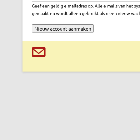
r
Geef een geldig e-mailadres op. Alle e-mails van het s
e
gemaakt en wordt alleen gebruikt als u een nieuw wach
t
a
b
s
@