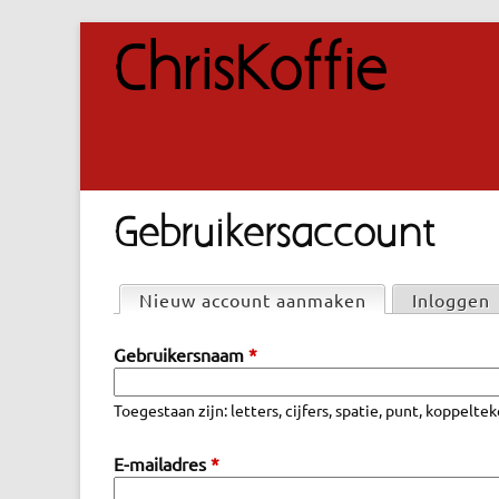
ChrisKoffie
Gebruikersaccount
P
Nieuw account aanmaken
(actieve tabbl
Inloggen
r
Gebruikersnaam
*
i
m
Toegestaan zijn: letters, cijfers, spatie, punt, koppel
a
i
E-mailadres
*