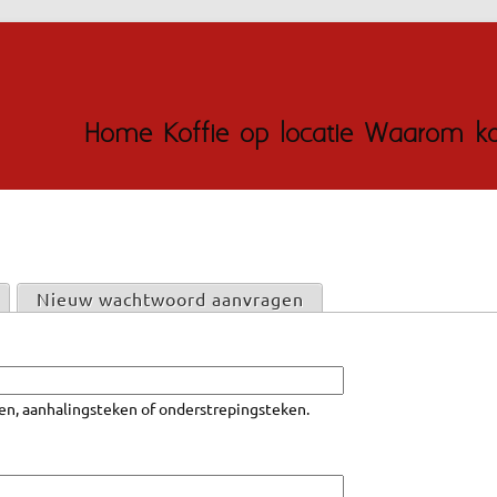
Jump to navigation
Home
Koffie op locatie
Waarom kof
ad)
Nieuw wachtwoord aanvragen
teken, aanhalingsteken of onderstrepingsteken.