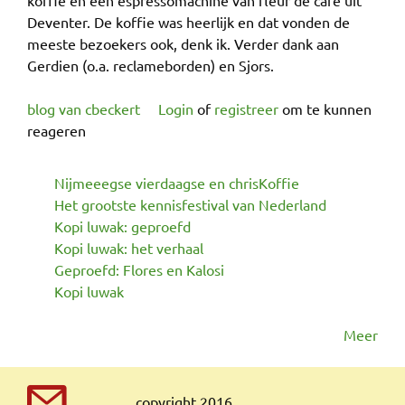
koffie en een espressomachine van fleur de café uit
Deventer. De koffie was heerlijk en dat vonden de
meeste bezoekers ook, denk ik. Verder dank aan
Gerdien (o.a. reclameborden) en Sjors.
blog van cbeckert
Login
of
registreer
om te kunnen
reageren
Nijmeeegse vierdaagse en chrisKoffie
Het grootste kennisfestival van Nederland
Kopi luwak: geproefd
Kopi luwak: het verhaal
Geproefd: Flores en Kalosi
Kopi luwak
Meer
@
copyright 2016